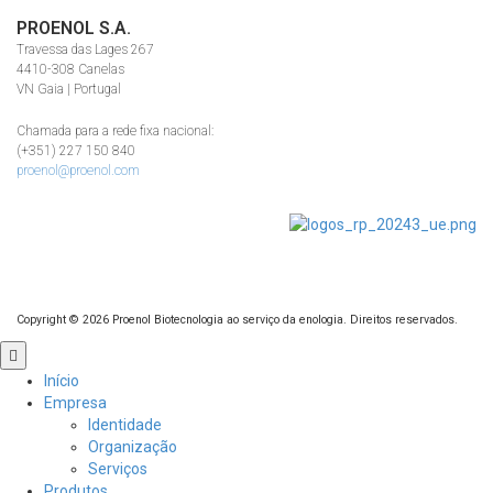
PROENOL S.A.
Travessa das Lages 267
4410-308 Canelas
VN Gaia | Portugal
Chamada para a rede fixa nacional:
(+351) 227 150 840
proenol@proenol.com
Copyright ©
2026
Proenol Biotecnologia ao serviço da enologia. Direitos reservados.
Role
para
Início
cima
Empresa
Identidade
Organização
Serviços
Produtos