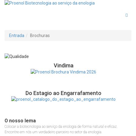
Togg
Entrada
Brochuras
Vindima
Do Estagio ao Engarrafamento
O nosso lema
Colocar a biotecnologia ao serviço da enologia de forma natural e eficaz.
Encontre em nós um verdadeiro parceiro no setor da enologia.