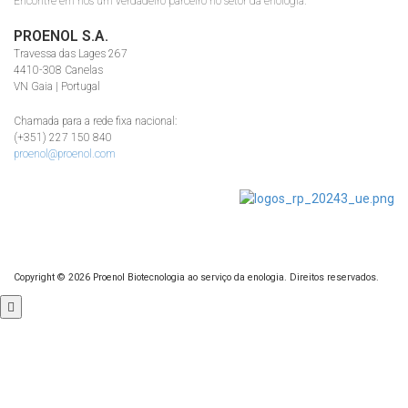
Encontre em nós um verdadeiro parceiro no setor da enologia.
PROENOL S.A.
Travessa das Lages 267
4410-308 Canelas
VN Gaia | Portugal
Chamada para a rede fixa nacional:
(+351) 227 150 840
proenol@proenol.com
Copyright ©
2026
Proenol Biotecnologia ao serviço da enologia. Direitos reservados.
Role
para
cima
Fe
×
Iniciar sessão
Nome