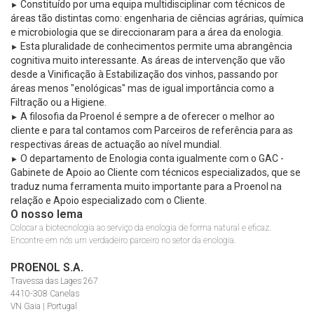
Constituído por uma equipa multidisciplinar com técnicos de
►
áreas tão distintas como: engenharia de ciências agrárias, química
e microbiologia que se direccionaram para a área da enologia.
Esta pluralidade de conhecimentos permite uma abrangência
►
cognitiva muito interessante. As áreas de intervenção que vão
desde a Vinificação à Estabilização dos vinhos, passando por
áreas menos "enológicas" mas de igual importância como a
Filtração ou a Higiene.
A filosofia da Proenol é sempre a de oferecer o melhor ao
►
cliente e para tal contamos com Parceiros de referência para as
respectivas áreas de actuação ao nível mundial.
O departamento de Enologia conta igualmente com o GAC -
►
Gabinete de Apoio ao Cliente com técnicos especializados, que se
traduz numa ferramenta muito importante para a Proenol na
relação e Apoio especializado com o Cliente.
O nosso lema
Colocar a biotecnologia ao serviço da enologia de forma natural e eficaz.
Encontre em nós um verdadeiro parceiro no setor da enologia.
PROENOL S.A.
Travessa das Lages 267
4410-308 Canelas
VN Gaia | Portugal