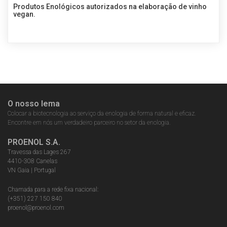
Produtos Enológicos autorizados na elaboração de vinho
vegan.
O nosso lema
Colocar a biotecnologia ao serviço da enologia de forma natural e eficaz.
Encontre em nós um verdadeiro parceiro no setor da enologia.
PROENOL S.A.
Travessa das Lages 267
4410-308 Canelas
VN Gaia | Portugal
Chamada para a rede fixa nacional:
(+351) 227 150 840
proenol@proenol.com