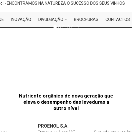
DE
INOVAÇÃO
DIVULGAÇÃO
BROCHURAS
CONTACTOS
os brancos e rosés.
utilização do SO2.
Nutriente orgânico de nova geração que
eleva o desempenho das leveduras a
outro nível
PROENOL S.A.
ficaz.
Travessa das Lages 267
Chamada para a rede fixa