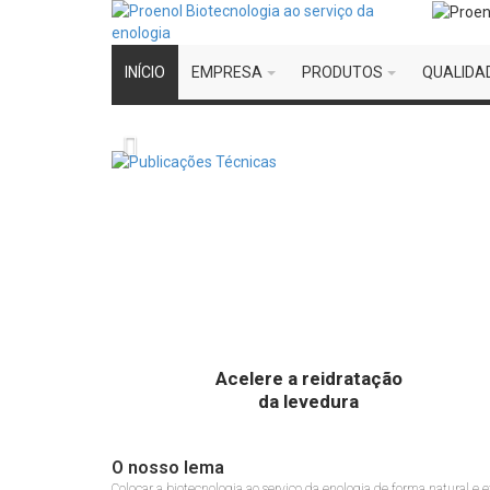
INÍCIO
EMPRESA
PRODUTOS
QUALIDA
Dupla bioproteção para vinh
Uma excelente alternativa à 
Mais Info
Acelere a reidratação
da levedura
O nosso lema
Colocar a biotecnologia ao serviço da enologia de forma natural e e