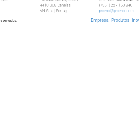
4410-308 Canelas
(+351) 227 150 840
VN Gaia | Portugal
proenol@proenol.com
Empresa
Produtos
Ino
 reservados.