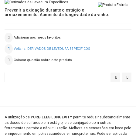
Prevenir a oxidação durante o estágio e
armazenamento. Aumento da longevidade do vinho.
Adicionar aos meus favoritos
Voltar a: DERIVADOS DE LEVEDURA ESPECÍFICOS
Colocar questão sobre este produto
FINELY
PUR
LEE
ELE
A utilização de
PURE-LEES LONGEVITY
permite reduzir substancialmente
as doses de sulfuroso em estágio, e se conjugado com outras
ferramentas permite a não utilização. Melhora as sensasões em boca pelo
enriquecimento em polissacarídeos e manoproteínas. Pode ser aplicado