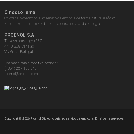
O nosso lema
Colocar a biotecnologia ao serviço da enologia de forma natural e eficaz.
Encontre em nós um verdadeiro parceiro no setor da enologia.
PROENOL S.A.
Travessa das Lages 267
4410-308 Canelas
VN Gaia | Portugal
Chamada para a rede fixa nacional:
(+351) 227 150 840
proenol@proenol.com
Copyright ©
2026
Proenol Biotecnologia ao serviço da enologia. Direitos reservados.