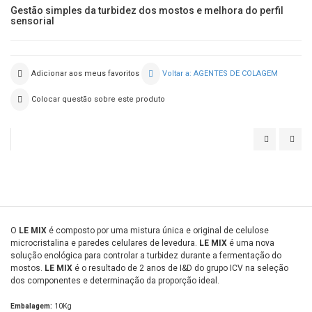
Gestão simples da turbidez dos mostos e melhora do perfil
sensorial
Adicionar aos meus favoritos
Voltar a: AGENTES DE COLAGEM
Colocar questão sobre este produto
PK
XILE
SOL
40
M4
O
LE MIX
é composto por uma mistura única e original de celulose
microcristalina e paredes celulares de levedura.
LE MIX
é uma nova
solução enológica para controlar a turbidez durante a fermentação do
mostos.
LE MIX
é o resultado de 2 anos de I&D do grupo ICV na seleção
dos componentes e determinação da proporção ideal.
Embalagem:
10Kg