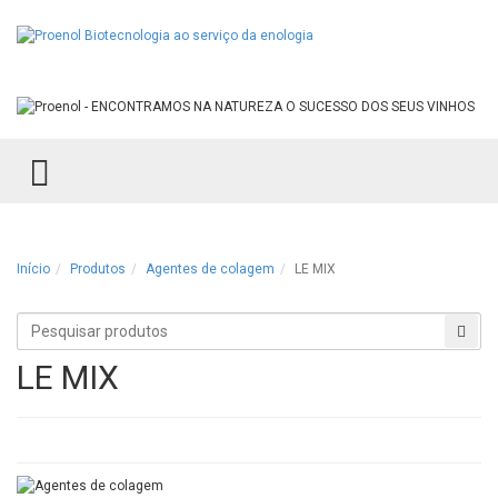
TOGGLE MENU
Início
Produtos
Agentes de colagem
LE MIX
Procurar
Proc
produtos
LE MIX