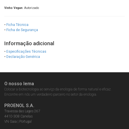
Vinho Vegan:
Autorizado
•
Ficha Técnica
•
Ficha de Segurança
Informação adicional
•
Especificações Técnicas
•
Declaração Genérica
O nosso lema
Colocar a biotecnologia ao serviço da enologia de forma natural e eficaz.
Encontre em nós um verdadeiro parceiro no setor da enologia.
PROENOL S.A.
Travessa das Lages 267
4410-308 Canelas
VN Gaia | Portugal