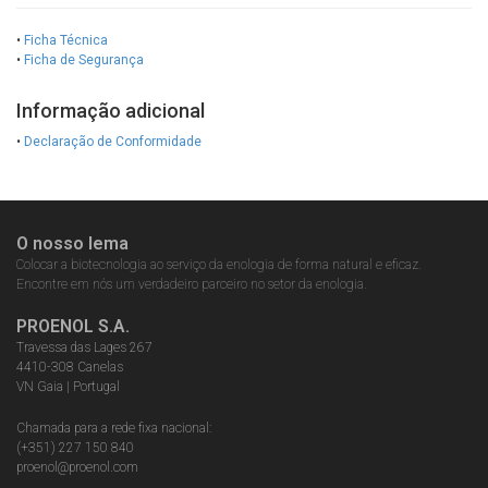
•
Ficha Técnica
•
Ficha de Segurança
Informação adicional
•
Declaração de Conformidade
O nosso lema
Colocar a biotecnologia ao serviço da enologia de forma natural e eficaz.
Encontre em nós um verdadeiro parceiro no setor da enologia.
PROENOL S.A.
Travessa das Lages 267
4410-308 Canelas
VN Gaia | Portugal
Chamada para a rede fixa nacional:
(+351) 227 150 840
proenol@proenol.com