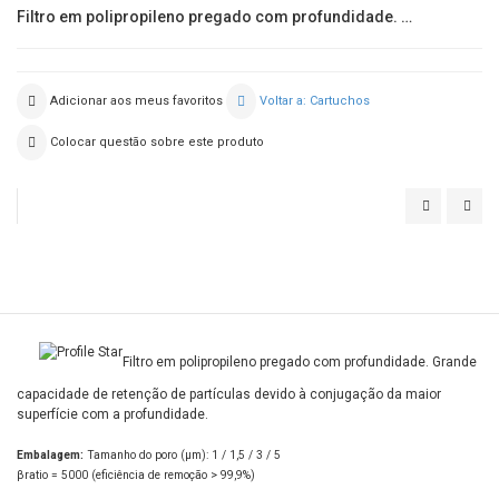
Filtro em polipropileno pregado com profundidade. …
Adicionar aos meus favoritos
Voltar a: Cartuchos
Colocar questão sobre este produto
POLYFINE
PRE
II
PPII
Filtro em polipropileno pregado com profundidade. Grande
capacidade de retenção de partículas devido à conjugação da maior
superfície com a profundidade.
Embalagem:
Tamanho do poro (μm): 1 / 1,5 / 3 / 5
βratio = 5000 (eficiência de remoção > 99,9%)