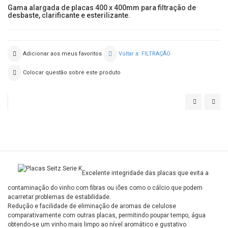
Gama alargada de placas 400 x 400mm para filtração de
desbaste, clarificante e esterilizante.
Adicionar aos meus favoritos
Voltar a: FILTRAÇÃO
Colocar questão sobre este produto
OENOFIL
SUP
II
Excelente integridade das placas que evita a
contaminação do vinho com fibras ou iões como o cálcio que podem
acarretar problemas de estabilidade.
Redução e facilidade de eliminação de aromas de celulose
comparativamente com outras placas, permitindo poupar tempo, água
obtendo-se um vinho mais limpo ao nível aromático e gustativo.