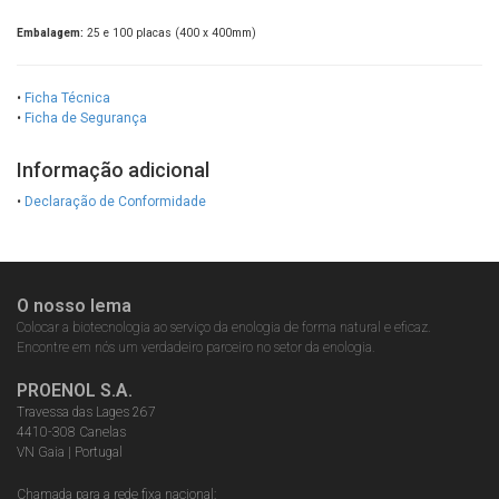
Embalagem:
25 e 100 placas (400 x 400mm)
•
Ficha Técnica
•
Ficha de Segurança
Informação adicional
•
Declaração de Conformidade
O nosso lema
Colocar a biotecnologia ao serviço da enologia de forma natural e eficaz.
Encontre em nós um verdadeiro parceiro no setor da enologia.
PROENOL S.A.
Travessa das Lages 267
4410-308 Canelas
VN Gaia | Portugal
Chamada para a rede fixa nacional: