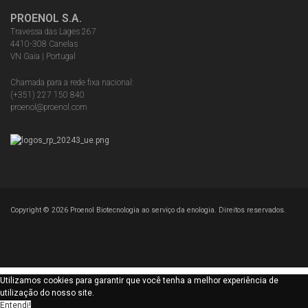
PROENOL S.A.
Travessa das Lages 267
4410-308 Canelas
VN Gaia | Portugal
Chamada para a rede fixa nacional:
(+351) 227 150 840
proenol@proenol.com
Copyright ©
2026
Proenol Biotecnologia ao serviço da enologia. Direitos reservados.
Utilizamos cookies para garantir que você tenha a melhor experiência de
utilização do nosso site.
Entendi!