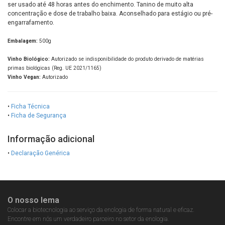
ser usado até 48 horas antes do enchimento. Tanino de muito alta
concentração e dose de trabalho baixa. Aconselhado para estágio ou pré-
engarrafamento.
Embalagem:
500g
Vinho Biológico:
Autorizado se indisponibilidade do produto derivado de matérias
primas biológicas (Reg. UE 2021/1165)
Vinho Vegan:
Autorizado
•
Ficha Técnica
•
Ficha de Segurança
Informação adicional
•
Declaração Genérica
O nosso lema
Colocar a biotecnologia ao serviço da enologia de forma natural e eficaz.
Encontre em nós um verdadeiro parceiro no setor da enologia.