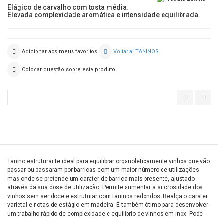
Elágico de carvalho com tosta média.
Elevada complexidade aromática e intensidade equilibrada.
Adicionar aos meus favoritos
Voltar a: TANINOS
Colocar questão sobre este produto
OPERA
OPE
MATURATI
NO-
GRE
Tanino estruturante ideal para equilibrar organoleticamente vinhos que vão
passar ou passaram por barricas com um maior número de utilizações
mas onde se pretende um carater de barrica mais presente, ajustado
através da sua dose de utilização. Permite aumentar a sucrosidade dos
vinhos sem ser doce e estruturar com taninos redondos. Realça o carater
varietal e notas de estágio em madeira. É também ótimo para desenvolver
um trabalho rápido de complexidade e equilíbrio de vinhos em inox. Pode