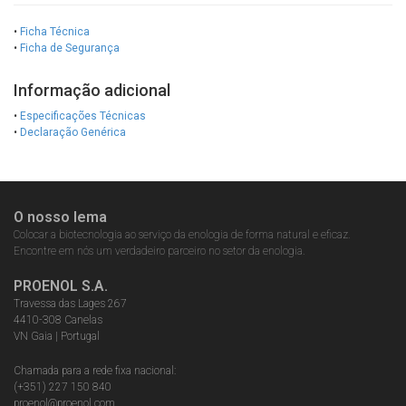
•
Ficha Técnica
•
Ficha de Segurança
Informação adicional
•
Especificações Técnicas
•
Declaração Genérica
O nosso lema
Colocar a biotecnologia ao serviço da enologia de forma natural e eficaz.
Encontre em nós um verdadeiro parceiro no setor da enologia.
PROENOL S.A.
Travessa das Lages 267
4410-308 Canelas
VN Gaia | Portugal
Chamada para a rede fixa nacional:
(+351) 227 150 840
proenol@proenol.com