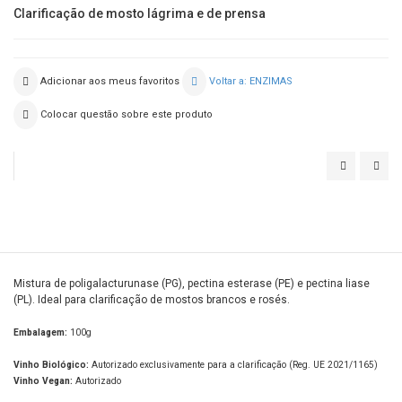
Clarificação de mosto lágrima e de prensa
Adicionar aos meus favoritos
Voltar a: ENZIMAS
Colocar questão sobre este produto
LALLZYME
LAL
CUVÉE
PRO
BLANC
CLA
Mistura de poligalacturunase (PG), pectina esterase (PE) e pectina liase
(PL). Ideal para clarificação de mostos brancos e rosés.
Embalagem:
100g
Vinho Biológico:
Autorizado exclusivamente para a clarificação (Reg. UE 2021/1165)
Vinho Vegan:
Autorizado