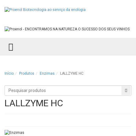
TOGGLE MENU
Início
Produtos
Enzimas
LALLZYME HC
Procurar
Proc
produtos
LALLZYME HC