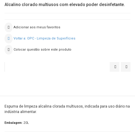
Alcalino clorado multiusos com elevado poder desinfetante.
Adicionar aos meus favoritos
Voltar a: OPC - Limpeza de Superfícies
Colocar questão sobre este produto
SAFEFOAM
DIV
SAN
Espuma de limpeza alcalina clorada multiusos, indicada para uso diário na
indústria alimentar.
Embalagem:
20L