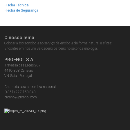
•
Ficha Técnica
•
Ficha de Segurança
O nosso lema
Colocar a biotecnologia ao serviço da enologia de forma natural e eficaz.
Encontre em nós um verdadeiro parceiro no setor da enologia.
PROENOL S.A.
Travessa das Lages 267
4410-308 Canelas
VN Gaia | Portugal
Chamada para a rede fixa nacional:
(+351) 227 150 840
proenol@proenol.com