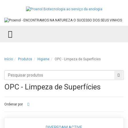
TOGGLE MENU
Início
Produtos
Higiene
OPC - Limpeza de Superfícies
Procurar
Proc
produtos
OPC - Limpeza de Superfícies
Ordenar por
DIVERFOAM ACTIVE