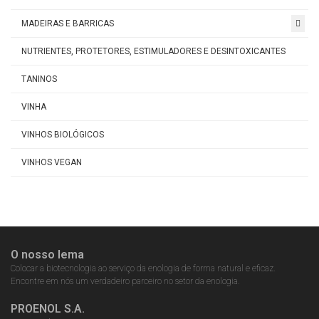
MADEIRAS E BARRICAS
NUTRIENTES, PROTETORES, ESTIMULADORES E DESINTOXICANTES
TANINOS
VINHA
VINHOS BIOLÓGICOS
VINHOS VEGAN
O nosso lema
Colocar a biotecnologia ao serviço da enologia de forma natural e eficaz.
Encontre em nós um verdadeiro parceiro no setor da enologia.
PROENOL S.A.