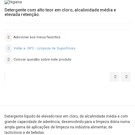
Detergente com alto teor em cloro, alcalinidade média e
elevada retenção.
Adicionar aos meus favoritos
Voltar a: OPC - Limpeza de Superfícies
Colocar questão sobre este produto
DIVOSAN
POW
ALCOSPRA
Detergente líquido de elevado teor em cloro, de alcalinidade média e com
grande capacidade de aderência, desenvolvido para a limpeza diária numa
ampla gama de aplicações de limpeza na indústria alimentar, de
lacticínios e de bebidas.