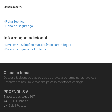
Embalagem:
20L
•
Ficha Técnica
•
Ficha de Segurança
Informação adicional
•
DIVERVIN - Soluções Sustentáveis para Adegas
•
Divervin - Higiene na Enologia
O nosso lema
Colocar a biotecnologia ao serviço da enologia de forma natural e eficaz.
Encontre em nós um verdadeiro parceiro no setor da enologia.
PROENOL S.A.
Travessa das Lages 267
4410-308 Canelas
VN Gaia | Portugal