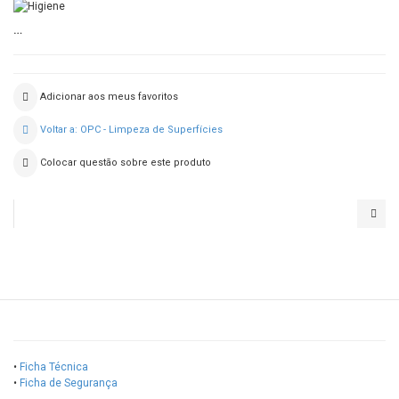
…
Adicionar aos meus favoritos
Voltar a: OPC - Limpeza de Superfícies
Colocar questão sobre este produto
DIV
END
•
Ficha Técnica
•
Ficha de Segurança