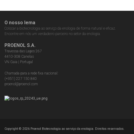
O nosso lema
Colocar a biotecnologia ao serviço da enologia de forma natural e eficaz.
Encontre em nós um verdadeiro parceiro no setor da enologia.
PROENOL S.A.
Travessa das Lages 267
4410-308 Canelas
VN Gaia | Portugal
Chamada para a rede fixa nacional:
(+351) 227 150 840
proenol@proenol.com
Copyright ©
2026
Proenol Biotecnologia ao serviço da enologia. Direitos reservados.