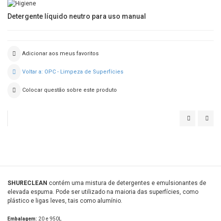
Detergente líquido neutro para uso manual
Adicionar aos meus favoritos
Voltar a: OPC - Limpeza de Superfícies
Colocar questão sobre este produto
ENDUROFO
DIV
END
VS6
SHURECLEAN
contém uma mistura de detergentes e emulsionantes de
elevada espuma. Pode ser utilizado na maioria das superfícies, como
plástico e ligas leves, tais como alumínio.
Embalagem:
20 e 950L