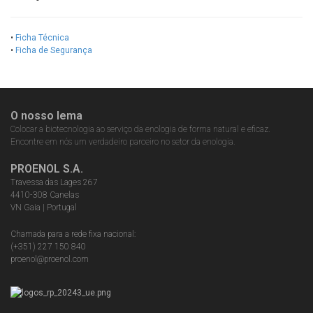
•
Ficha Técnica
•
Ficha de Segurança
O nosso lema
Colocar a biotecnologia ao serviço da enologia de forma natural e eficaz.
Encontre em nós um verdadeiro parceiro no setor da enologia.
PROENOL S.A.
Travessa das Lages 267
4410-308 Canelas
VN Gaia | Portugal
Chamada para a rede fixa nacional:
(+351) 227 150 840
proenol@proenol.com