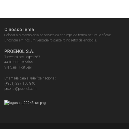
O nosso lema
Colocar a biotecnologia ao serviço da enologia de forma natural e eficaz.
Encontre em nós um verdadeiro parceiro no setor da enologia.
PROENOL S.A.
Travessa das Lages 267
4410-308 Canelas
VN Gaia | Portugal
Chamada para a rede fixa nacional:
(+351) 227 150 840
proenol@proenol.com