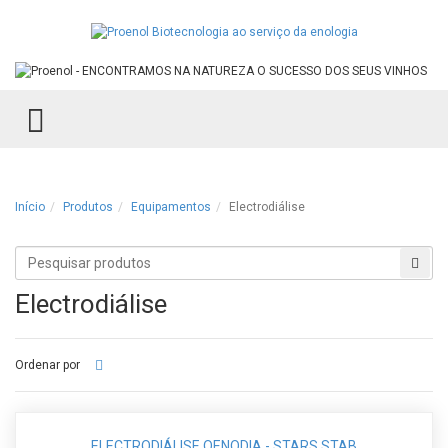
TOGGLE MENU
Início
Produtos
Equipamentos
Electrodiálise
Procurar
Proc
produtos
Electrodiálise
Ordenar por
ELECTRODIÁLISE OENODIA - STARS STAB