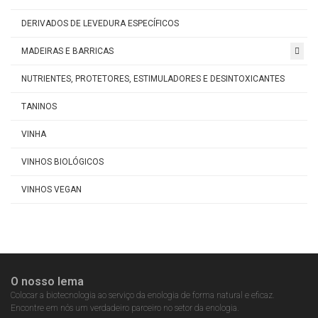
DERIVADOS DE LEVEDURA ESPECÍFICOS
MADEIRAS E BARRICAS
NUTRIENTES, PROTETORES, ESTIMULADORES E DESINTOXICANTES
TANINOS
VINHA
VINHOS BIOLÓGICOS
VINHOS VEGAN
O nosso lema
Colocar a biotecnologia ao serviço da enologia de forma natural e eficaz.
Encontre em nós um verdadeiro parceiro no setor da enologia.