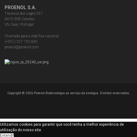
PROENOL S.A.
Travessa das Lages 267
4410-308 Canelas
VN Gaia | Portugal
Chamada para a rede fixa nacional:
(+351) 227 150 840
proenol@proenol.com
Copyright ©
2026
Proenol Biotecnologia ao serviço da enologia. Direitos reservados.
Utilizamos cookies para garantir que você tenha a melhor experiência de
utilização do nosso site.
Entendi!