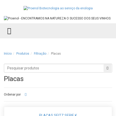
TOGGLE MENU
Início
Produtos
Filtração
Placas
Procurar
Proc
produtos
Placas
Ordenar por
PLACAS SEITZ SERIE K