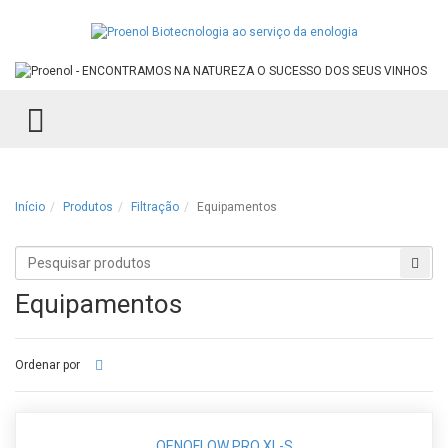
TOGGLE MENU
Início
Produtos
Filtração
Equipamentos
Procurar
Proc
produtos
Equipamentos
Ordenar por
OENOFLOW PRO XL-S