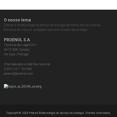
O nosso lema
Colocar a biotecnologia ao serviço da enologia de forma natural e eficaz.
Encontre em nós um verdadeiro parceiro no setor da enologia.
PROENOL S.A.
Travessa das Lages 267
4410-308 Canelas
VN Gaia | Portugal
Chamada para a rede fixa nacional:
(+351) 227 150 840
proenol@proenol.com
Copyright ©
2026
Proenol Biotecnologia ao serviço da enologia. Direitos reservados.