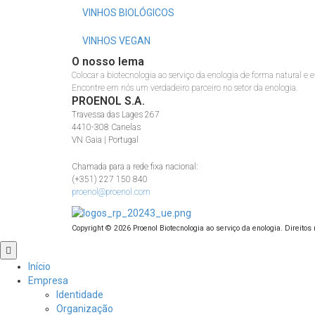
VINHOS BIOLÓGICOS
VINHOS VEGAN
O nosso lema
Colocar a biotecnologia ao serviço da enologia de forma natural e e
Encontre em nós um verdadeiro parceiro no setor da enologia.
PROENOL S.A.
Travessa das Lages 267
4410-308 Canelas
VN Gaia | Portugal
Chamada para a rede fixa nacional:
(+351) 227 150 840
proenol@proenol.com
Copyright ©
2026
Proenol Biotecnologia ao serviço da enologia. Direitos
Role
para
Início
cima
Empresa
Identidade
Organização