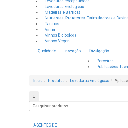
Leveduras encapsuladas
Leveduras Enológicas
Madeiras e Barricas
Nutrientes, Protetores, Estimuladores e Desin
Taninos
Vinha
Vinhos Biológicos
Vinhos Vegan
Qualidade
Inovação
Divulgação
Parceiros
Publicações Técn
Início
Produtos
Leveduras Enológicas
Aplica
Procurar produtos
Procurar
produtos
AGENTES DE