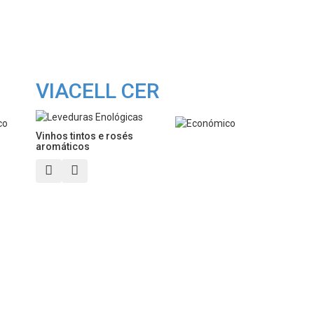
VIACELL CER
Vinhos tintos e rosés
aromáticos
Vista rápida
Adicionar aos meus favoritos