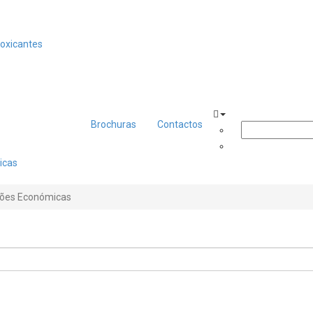
toxicantes
Brochuras
Contactos
icas
ções Económicas