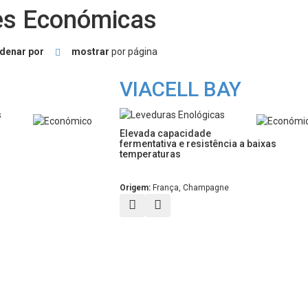
es Económicas
denar por
mostrar
por página
VIACELL BAY
Elevada capacidade
fermentativa e resistência a baixas
temperaturas
 meus favoritos
Origem:
França, Champagne
Vista rápida
Adicionar aos meus favoritos