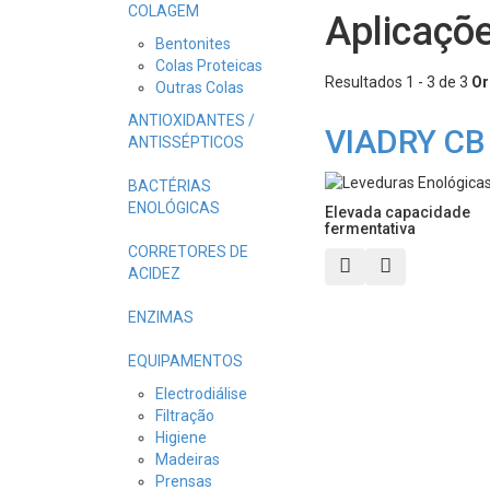
COLAGEM
Aplicaçõ
Bentonites
Colas Proteicas
Resultados 1 - 3 de 3
Or
Outras Colas
ANTIOXIDANTES /
VIADRY CB
ANTISSÉPTICOS
BACTÉRIAS
ENOLÓGICAS
Elevada capacidade
fermentativa
CORRETORES DE
Vista rápida
Adicionar aos
ACIDEZ
ENZIMAS
EQUIPAMENTOS
Electrodiálise
Filtração
Higiene
Madeiras
Prensas