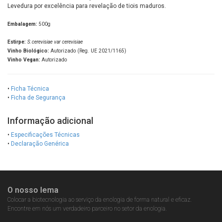
Levedura por excelência para revelação de tiois maduros.
Embalagem:
500g
Estirpe:
S.cerevisiae var cerevisiae
Vinho Biológico:
Autorizado (Reg. UE 2021/1165)
Vinho Vegan:
Autorizado
•
Ficha Técnica
•
Ficha de Segurança
Informação adicional
•
Especificações Técnicas
•
Declaração Genérica
O nosso lema
Colocar a biotecnologia ao serviço da enologia de forma natural e eficaz.
Encontre em nós um verdadeiro parceiro no setor da enologia.