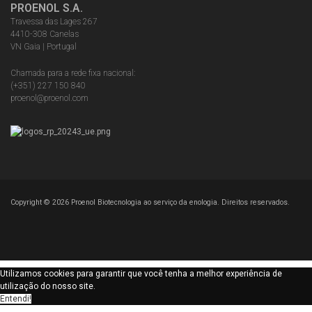
PROENOL S.A.
Travessa das Lages 267
4410-308 Canelas
VN Gaia | Portugal
Chamada para a rede fixa nacional:
(+351) 227 150 840
proenol@proenol.com
Copyright ©
2026
Proenol Biotecnologia ao serviço da enologia. Direitos reservados.
Utilizamos cookies para garantir que você tenha a melhor experiência de
utilização do nosso site.
Entendi!