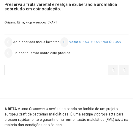
Preserva a fruta varietal e realça a exuberância aromática
sobretudo em coinoculação.
Origem:
Itália, Projeto europeu CRAFT
Adicionar aos meus favoritos
Voltar a: BACTÉRIAS ENOLÓGICAS
Colocar questão sobre este produto
PN4
SILK
MBR
MBR
A
BETA
é uma
Oenoccocus oeni
selecionada no âmbito de um projeto
europeu Craft de bactérias maloláticas. É uma estirpe
vigorosa
apta para
crescer rapidamente e garantir uma fermentação malolática (FML)
fiável
na
maioria das condições enológicas.