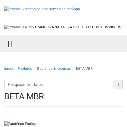
TOGGLE MENU
Início
Produtos
Bactérias Enológicas
BETA MBR
Procurar
Proc
produtos
BETA MBR