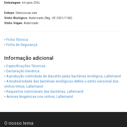
Embalagem:
kit para 25hL
Estirpe:
Oenococcus oeni
Vinho Biológico:
Autorizado (Reg. UE 2021/1165)
Vinho Vegan:
Autorizado
•
Ficha Técnica
•
Ficha de Segurança
Informação adicional
•
Especificações Técnicas
•
Declaração Genérica
•
A produção controlada de diacetilo pelas bactérias enológica, Lallemand
•
A biodiversidade das bactérias enológicas define o estilo sensorial dos
vinhos tintos, Lallemand
•
Requisitos nutricionais das bactérias, Lallemand
•
Aminas biogénicas nos vinhos, Lallemand
O nosso lema