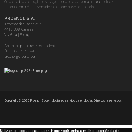
Colocar a biotecnologia ao serviço da enologia de forma natural e eficaz.
Encontre em nós um verdadeiro parceiro no setor da enologia.
PROENOL S.A.
Travessa das Lages 267
4410-308 Canelas
VN Gaia | Portugal
Chamada para a rede fixa nacional:
(+351) 227 150 840
proenol@proenol.com
Copyright ©
2026
Proenol Biotecnologia ao serviço da enologia. Direitos reservados.
Utilizamos cookies para garantir que você tenha a melhor experiência de