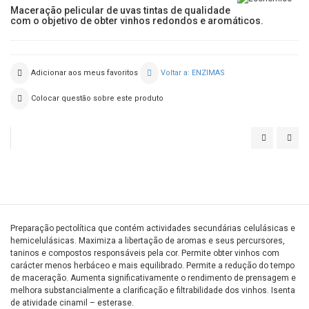
Maceração pelicular de uvas tintas de qualidade
com o objetivo de obter vinhos redondos e aromáticos.
Adicionar aos meus favoritos
Voltar a: ENZIMAS
Colocar questão sobre este produto
PROZYM
PRO
CLARIFICA
FLO
Preparação pectolítica que contém actividades secundárias celulásicas e
hemicelulásicas. Maximiza a libertação de aromas e seus percursores,
taninos e compostos responsáveis pela cor. Permite obter vinhos com
carácter menos herbáceo e mais equilibrado. Permite a redução do tempo
de maceração. Aumenta significativamente o rendimento de prensagem e
melhora substancialmente a clarificação e filtrabilidade dos vinhos. Isenta
de atividade cinamil – esterase.