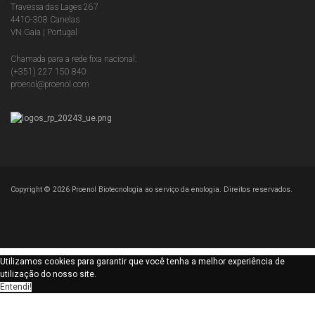
Travessa das Lages 267
4410-308 Canelas
VN Gaia | Portugal
Chamada para a rede fixa nacional:
(+351) 227 150 840
proenol@proenol.com
Copyright ©
2026
Proenol Biotecnologia ao serviço da enologia. Direitos reservados.
Utilizamos cookies para garantir que você tenha a melhor experiência de
utilização do nosso site.
Entendi!