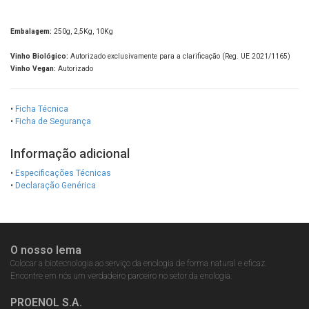
Embalagem:
250g, 2,5Kg, 10Kg
Vinho Biológico:
Autorizado exclusivamente para a clarificação (Reg. UE 2021/1165)
Vinho Vegan:
Autorizado
•
Ficha Técnica
•
Ficha de Segurança
Informação adicional
•
Especificações Técnicas
•
Declaração Genérica
O nosso lema
Colocar a biotecnologia ao serviço da enologia de forma natural e eficaz.
Encontre em nós um verdadeiro parceiro no setor da enologia.
PROENOL S.A.