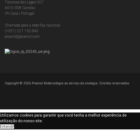
Travessa das Lages 267
4410-308 Canelas
VN Gaia | Portugal
Chamada para a rede fixa nacional:
(+351) 227 150 840
proenol@proenol.com
Copyright ©
2026
Proenol Biotecnologia ao serviço da enologia. Direitos reservados.
Utilizamos cookies para garantir que você tenha a melhor experiência de
utilização do nosso site.
Entendi!