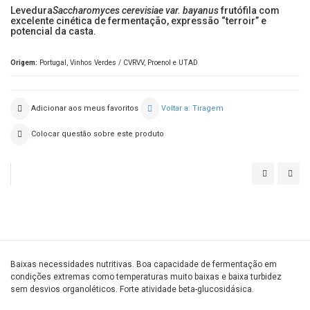
Levedura
Saccharomyces cerevisiae var. bayanus
frutófila com
excelente cinética de fermentação, expressão “terroir” e
potencial da casta.
Origem:
Portugal, Vinhos Verdes / CVRVV, Proenol e UTAD
Adicionar aos meus favoritos
Voltar a: Tiragem
Colocar questão sobre este produto
PROELIF
EC1
Baixas necessidades nutritivas. Boa capacidade de fermentação em
condições extremas como temperaturas muito baixas e baixa turbidez
sem desvios organoléticos. Forte atividade beta-glucosidásica.