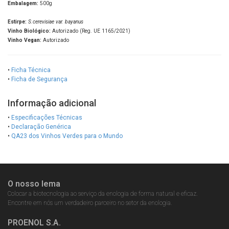
Embalagem:
500g
Estirpe:
S.cerevisiae var. bayanus
Vinho Biológico:
Autorizado (Reg. UE 1165/2021)
Vinho Vegan:
Autorizado
•
Ficha Técnica
•
Ficha de Segurança
Informação adicional
•
Especificações Técnicas
•
Declaração Genérica
•
QA23 dos Vinhos Verdes para o Mundo
O nosso lema
Colocar a biotecnologia ao serviço da enologia de forma natural e eficaz.
Encontre em nós um verdadeiro parceiro no setor da enologia.
PROENOL S.A.