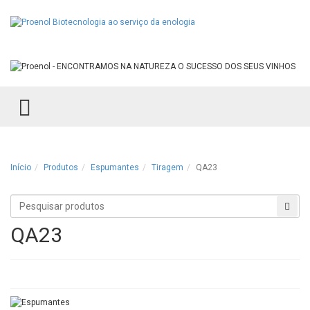
TOGGLE MENU
Início
Produtos
Espumantes
Tiragem
QA23
Procurar
Proc
produtos
QA23