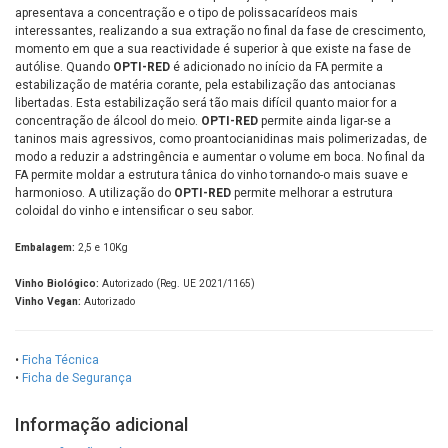
apresentava a concentração e o tipo de polissacarídeos mais
interessantes, realizando a sua extração no final da fase de crescimento,
momento em que a sua reactividade é superior à que existe na fase de
autólise. Quando
OPTI-RED
é adicionado no início da FA permite a
estabilização de matéria corante, pela estabilização das antocianas
libertadas. Esta estabilização será tão mais difícil quanto maior for a
concentração de álcool do meio.
OPTI-RED
permite ainda ligar-se a
taninos mais agressivos, como proantocianidinas mais polimerizadas, de
modo a reduzir a adstringência e aumentar o volume em boca. No final da
FA permite moldar a estrutura tânica do vinho tornando-o mais suave e
harmonioso. A utilização do
OPTI-RED
permite melhorar a estrutura
coloidal do vinho e intensificar o seu sabor.
Embalagem:
2,5 e 10Kg
Vinho Biológico:
Autorizado (Reg. UE 2021/1165)
Vinho Vegan:
Autorizado
•
Ficha Técnica
•
Ficha de Segurança
Informação adicional