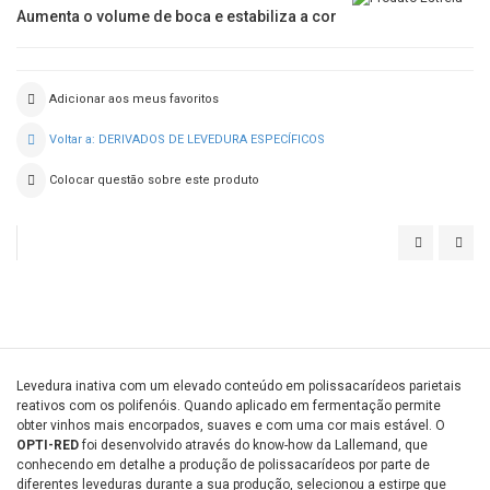
Aumenta o volume de boca e estabiliza a cor
Adicionar aos meus favoritos
Voltar a: DERIVADOS DE LEVEDURA ESPECÍFICOS
Colocar questão sobre este produto
OPTI-
OPT
LEES
RED
Levedura inativa com um elevado conteúdo em polissacarídeos parietais
reativos com os polifenóis. Quando aplicado em fermentação permite
obter vinhos mais encorpados, suaves e com uma cor mais estável. O
OPTI-RED
foi desenvolvido através do know-how da Lallemand, que
conhecendo em detalhe a produção de polissacarídeos por parte de
diferentes leveduras durante a sua produção, selecionou a estirpe que