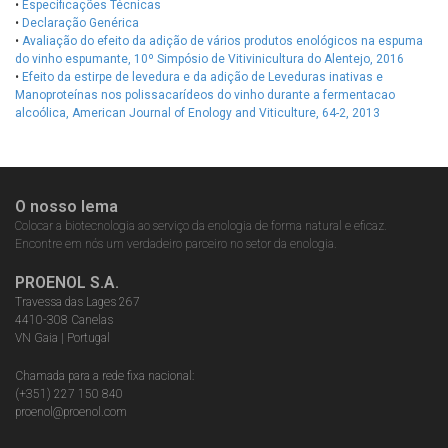
•
Especificações Técnicas
•
Declaração Genérica
•
Avaliação do efeito da adição de vários produtos enológicos na espuma
do vinho espumante, 10º Simpósio de Vitivinicultura do Alentejo, 2016
•
Efeito da estirpe de levedura e da adição de Leveduras inativas e
Manoproteínas nos polissacarídeos do vinho durante a fermentacao
alcoólica, American Journal of Enology and Viticulture, 64-2, 2013
O nosso lema
Colocar a biotecnologia ao serviço da enologia de forma natural e eficaz.
Encontre em nós um verdadeiro parceiro no setor da enologia.
PROENOL S.A.
Travessa das Lages 267
4410-308 Canelas
VN Gaia | Portugal
Chamada para a rede fixa nacional:
(+351) 227 150 840
proenol@proenol.com