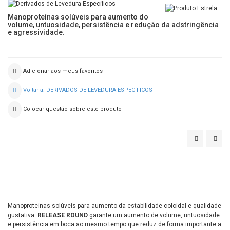
Manoproteínas solúveis para aumento do
volume, untuosidade, persistência e redução da adstringência
e agressividade.
Adicionar aos meus favoritos
Voltar a: DERIVADOS DE LEVEDURA ESPECÍFICOS
Colocar questão sobre este produto
RESKUE
REL
CRI
Manoproteinas solúveis para aumento da estabilidade coloidal e qualidade
gustativa.
RELEASE ROUND
garante um aumento de volume, untuosidade
e persistência em boca ao mesmo tempo que reduz de forma importante a