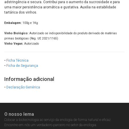
adstringência e secura. Contribui para o aumento da sucrosidade e para
uma maior persistência aromática e gustativa. Auxilia na estabilidade
tartárica dos vinhos.
Embalagem:
100g e 1Kg
Vinho Biológico:
Autorizado se indisponibilidade do produto derivado de matérias
primas biológicas (Reg. UE 2021/1165)
Vinho Vegan:
Autorizado
•
Ficha Técnica
•
Ficha de Segurança
Informação adicional
•
Declaração Genérica
O nosso lema
Colocar a biotecnologia ao serviço da enologia de forma natural e eficaz.
Encontre em nós um verdadeiro parceiro no setor da enologia.