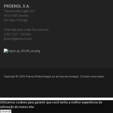
PROENOL S.A.
Travessa das Lages 267
4410-308 Canelas
VN Gaia | Portugal
Chamada para a rede fixa nacional:
(+351) 227 150 840
proenol@proenol.com
Copyright ©
2026
Proenol Biotecnologia ao serviço da enologia. Direitos reservados.
Utilizamos cookies para garantir que você tenha a melhor experiência de
utilização do nosso site.
Entendi!