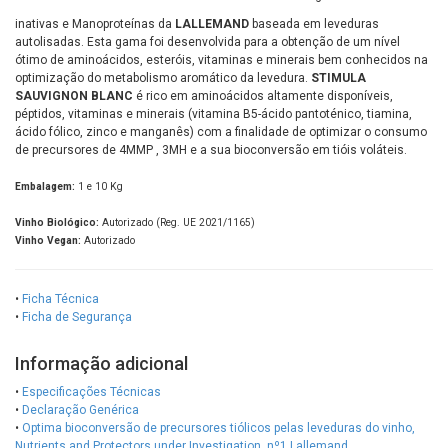
inativas e Manoproteínas da
LALLEMAND
baseada em leveduras
autolisadas. Esta gama foi desenvolvida para a obtenção de um nível
ótimo de aminoácidos, esteróis, vitaminas e minerais bem conhecidos na
optimização do metabolismo aromático da levedura.
STIMULA
SAUVIGNON BLANC
é rico em aminoácidos altamente disponíveis,
péptidos, vitaminas e minerais (vitamina B5-ácido pantoténico, tiamina,
ácido fólico, zinco e manganês) com a finalidade de optimizar o consumo
de precursores de 4MMP , 3MH e a sua bioconversão em tióis voláteis.
Embalagem:
1 e 10 Kg
Vinho Biológico:
Autorizado (Reg. UE 2021/1165)
Vinho Vegan:
Autorizado
•
Ficha Técnica
•
Ficha de Segurança
Informação adicional
•
Especificações Técnicas
•
Declaração Genérica
•
Optima bioconversão de precursores tiólicos pelas leveduras do vinho,
Nutrients and Protectors under Investigation, nº1 Lallemand