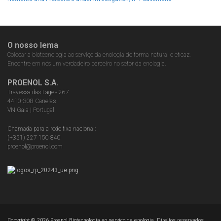
O nosso lema
Colocar a biotecnologia ao serviço da enologia de forma natural e eficaz.
Encontre em nós um verdadeiro parceiro no setor da enologia.
PROENOL S.A.
Travessa das Lages 267
4410-308 Canelas
VN Gaia | Portugal
Chamada para a rede fixa nacional:
(+351) 227 150 840
proenol@proenol.com
Copyright ©
2026
Proenol Biotecnologia ao serviço da enologia. Direitos reservados.