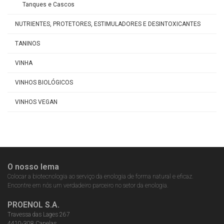
Tanques e Cascos
NUTRIENTES, PROTETORES, ESTIMULADORES E DESINTOXICANTES
TANINOS
VINHA
VINHOS BIOLÓGICOS
VINHOS VEGAN
O nosso lema
Colocar a biotecnologia ao serviço da enologia de forma natural e eficaz.
Encontre em nós um verdadeiro parceiro no setor da enologia.
PROENOL S.A.
Travessa das Lages 267
4410-308 Canelas