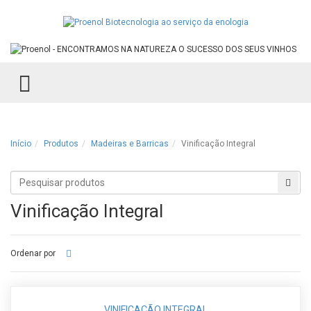
TOGGLE MENU
Início
Produtos
Madeiras e Barricas
Vinificação Integral
Procurar
Proc
produtos
Vinificação Integral
Ordenar por
VINIFICAÇÃO INTEGRAL