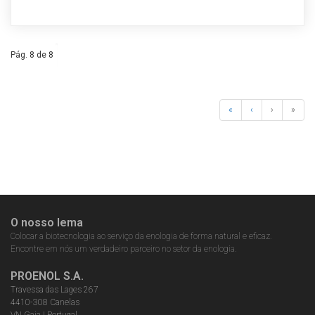
Pág. 8 de 8
«
‹
›
»
O nosso lema
Colocar a biotecnologia ao serviço da enologia de forma natural e eficaz.
Encontre em nós um verdadeiro parceiro no setor da enologia.
PROENOL S.A.
Travessa das Lages 267
4410-308 Canelas